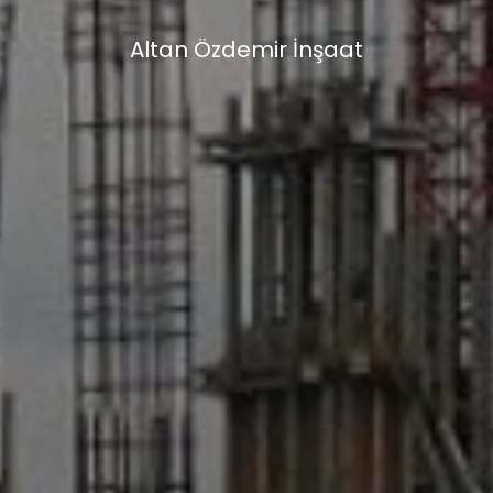
Altan Özdemir İnşaat